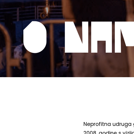
O na
Neprofitna udruga 
2008. godine s vizi