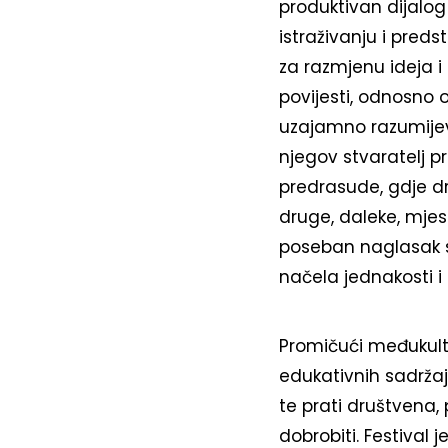
produktivan dijalo
istraživanju i pred
za razmjenu ideja i 
povijesti, odnosno 
uzajamno razumijev
njegov stvaratelj p
predrasude, gdje dr
druge, daleke, mje
poseban naglasak st
načela jednakosti i
Promičući međukultur
edukativnih sadržaj
te prati društvena, 
dobrobiti. Festival 