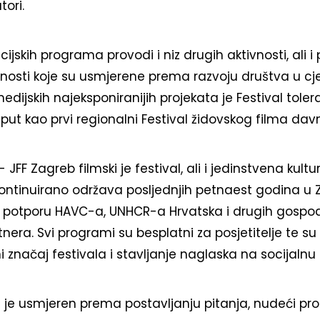
ori.
skih programa provodi i niz drugih aktivnosti, ali i 
ivnosti koje su usmjerene prema razvoju društva u cje
edijskih najeksponiranijih projekata je Festival toler
 put kao prvi regionalni Festival židovskog filma dav
 - JFF Zagreb filmski je festival, ali i jedinstvena ku
kontinuirano održava posljednjih petnaest godina u
 potporu HAVC-a, UNHCR-a Hrvatska i drugih gospod
tnera. Svi programi su besplatni za posjetitelje te su
 značaj festivala i stavljanje naglaska na socijalnu 
val je usmjeren prema postavljanju pitanja, nudeći pro