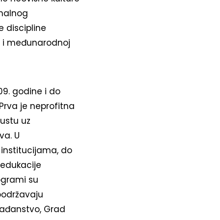
onalnog
e discipline
j i međunarodnoj
9. godine i do
Prva je neprofitna
ustu uz
va. U
institucijama, do
 edukacije
ogrami su
 podržavaju
građanstvo, Grad