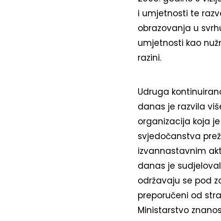
i umjetnosti te raz
obrazovanja u svrhu 
umjetnosti kao nuž
razini.
Udruga kontinuiran
danas je razvila vi
organizacija koja 
svjedočanstva preži
izvannastavnim akti
danas je sudjeloval
održavaju se pod z
preporučeni od stra
Ministarstvo znanos