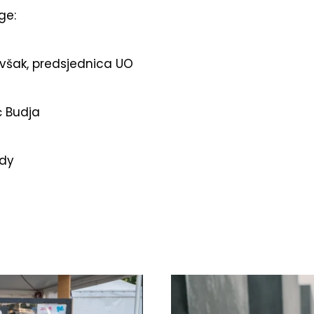
ge:
rovšak, predsjednica UO
ć Budja
dy