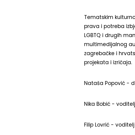
Tematskim kulturn
prava i potreba izb
LGBTQ i drugih manj
multimedijalnog au
zagrebačke i hrvats
projekata i izričaja.
Nataša Popović - di
Nika Bobić - voditel
Filip Lovrić - vodite