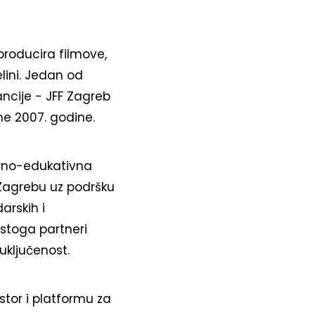
producira filmove,
lini. Jedan od
ancije - JFF Zagreb
ne 2007. godine.
lturno-edukativna
 Zagrebu uz podršku
arskih i
 stoga partneri
uključenost.
stor i platformu za