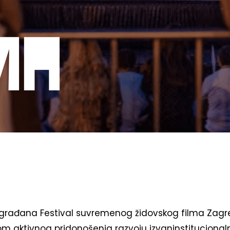
ma
građana Festival suvremenog židovskog filma Zagr
jom aktivnog pridonošenja razvoju izvaninstitucional