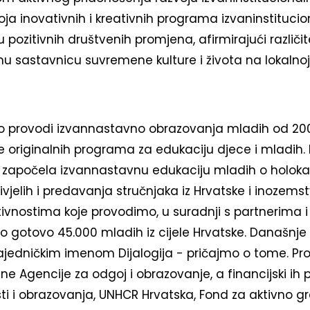
voja inovativnih i kreativnih programa izvaninstituci
pozitivnih društvenih promjena, afirmirajući različit
nu sastavnicu suvremene kulture i života na lokalno
o provodi izvannastavno obrazovanja mladih od 200
še originalnih programa za edukaciju djece i mladih. 
je započela izvannastavnu edukaciju mladih o holoka
vjelih i predavanja stručnjaka iz Hrvatske i inozemst
vnostima koje provodimo, u suradnji s partnerima i 
o gotovo 45.000 mladih iz cijele Hrvatske. Današnje
ajedničkim imenom Dijalogija - pričajmo o tome. Pr
ne Agencije za odgoj i obrazovanje, a financijski ih
ti i obrazovanja, UNHCR Hrvatska, Fond za aktivno 