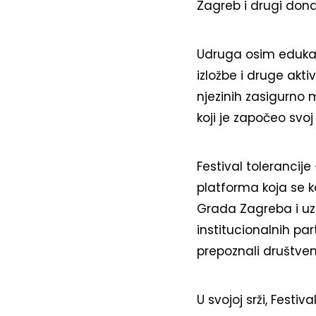
Zagreb i drugi donat
Udruga osim edukacij
izložbe i druge akt
njezinih zasigurno m
koji je započeo svoj
Festival tolerancije
platforma koja se 
Grada Zagreba i uz
institucionalnih par
prepoznali društveni
U svojoj srži, Festi