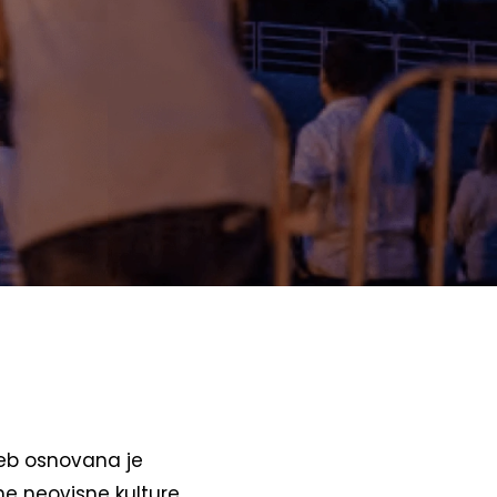
eb osnovana je
ne neovisne kulture