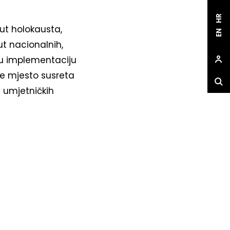
HR
t holokausta,
EN
ut nacionalnih,
ju implementaciju
je mjesto susreta
i umjetničkih