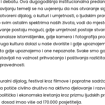
g i debatu. Ova dugogodišnja institucionalna preda
stavljanju temelji se na uvjerenju da nas otvaranje s
otvoreni dijalog, o kulturi i umjetnosti, o ljudskim pra
o svim ostalim spektrima naših života, vodi do mjesta
anje postaju mogući, gdje umjetnost postaje stvarn
ronalaze istomišljenike, gdje kamera i fotografija pr
uga kultura dolazi u naše dvorište i gdje upoznajemo
sto gdje upoznajemo i one nepoznate. Svake smo g
avljali na važnost prihvaćanja i poštivanja različito
 pravednosti.
alni dijalog, festival kroz filmove i popratne sadržaj
a potiče civilno društvo na aktivno djelovanje i razv
politička i ekonomska kretanja kroz prizmu ljudskih p
je dosad imao više od 170.000 posjetitelja.