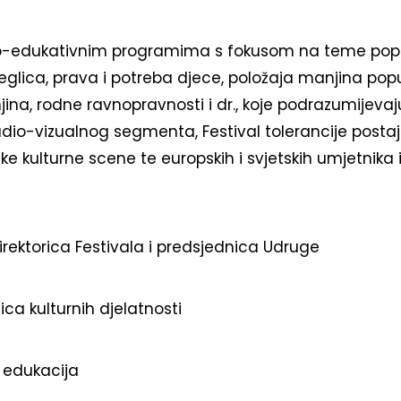
o-edukativnim programima s fokusom na teme popu
jeglica, prava i potreba djece, položaja manjina pop
ina, rodne ravnopravnosti i dr., koje podrazumijeva
dio-vizualnog segmenta, Festival tolerancije posta
ke kulturne scene te europskih i svjetskih umjetnika 
rektorica Festivala i predsjednica Udruge
jica kulturnih djelatnosti
lj edukacija