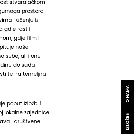
nost stvaralačkom
igurnoga prostora
vima i učenju iz
 gdje rast i
om, gdje film i
opituje naše
 sebe, ali i one
odine do sada
sti te na temeljna
O NAMA
e poput izložbi i
oj lokalne zajednice
IZLOŽBE
rava i društvene