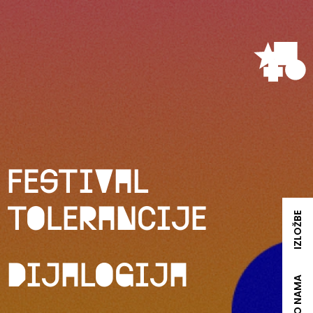
Festival
tolerancije
IZLOŽBE
Dijalogija
O NAMA