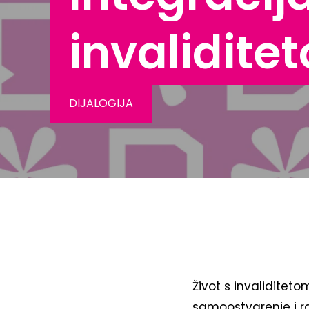
invalidite
DIJALOGIJA
Život s invaliditet
samoostvarenje i ra