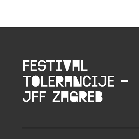
Festival
tolerancije –
JFF zagreb