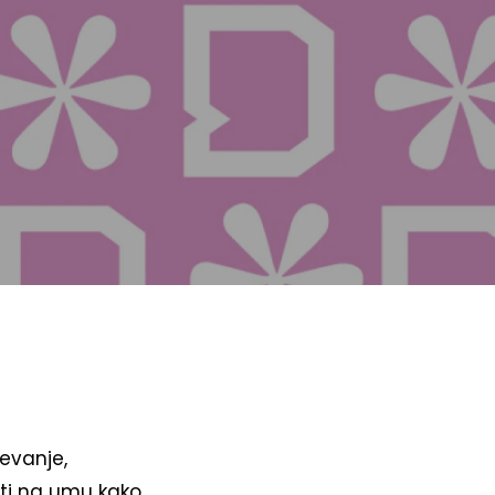
jevanje,
ati na umu kako