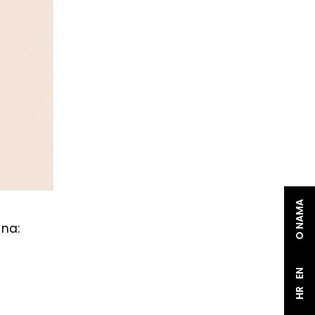
O NAMA
 na:
EN
HR