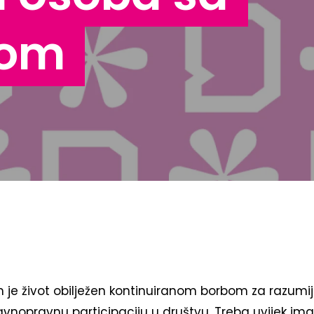
tom
om je život obilježen kontinuiranom borbom za razumi
vnopravnu participaciju u društvu. Treba uvijek im