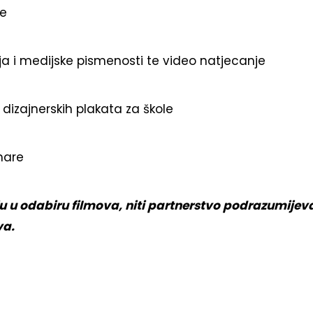
le
a i medijske pismenosti te video natjecanje
 dizajnerskih plakata za škole
nare
ju u odabiru filmova, niti partnerstvo podrazumije
va.