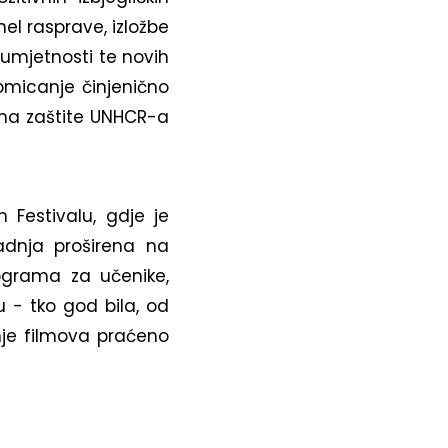
nel rasprave, izložbe
h umjetnosti te novih
omicanje činjenično
ima zaštite UNHCR-a
 Festivalu, gdje je
adnja proširena na
rograma za učenike,
u - tko god bila, od
anje filmova praćeno