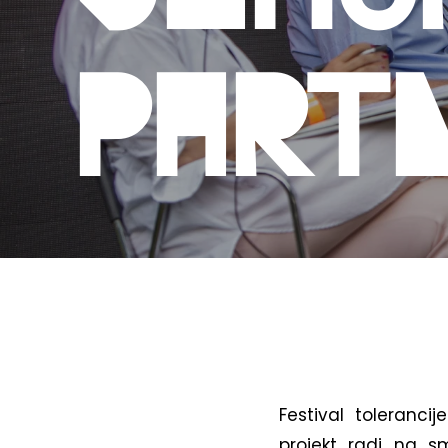
part
Festival toleranci
projekt radi na sm