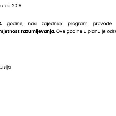
ka od 2018
.
godine, naši zajednički programi provod
Umjetnost razumijevanja
. Ove godine u planu je održa
kusija