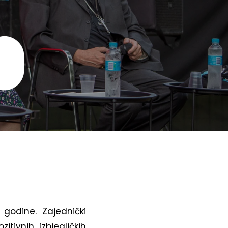
o
 godine. Zajednički
tivnih izbjegličkih