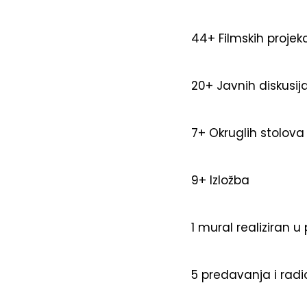
44+ Filmskih projekc
20+ Javnih diskusij
7+ Okruglih stolova
9+ Izložba
1 mural realiziran
5 predavanja i radi