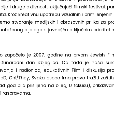
ije i druge aktivnosti, uključujući filmski festival, pa
td. Kroz kreativnu upotrebu vizualnih i primijenjeni
emo stvaranje medijskih i obrazovnih prilika za pr
noteženog dijaloga s javnošću o ključnim prioritet
o započelo je 2007. godine na prvom Jewish Film
eđunarodni dan izbjeglica. Od tada je naša sur
avanja i radionica, edukativnih Film i diskusija p
(ReD, Oni/They, Svaka osoba ima pravo tražiti zaštit
ad god bila prisiljena na bijeg, U fokusu), prikaziv
 i raspravama.