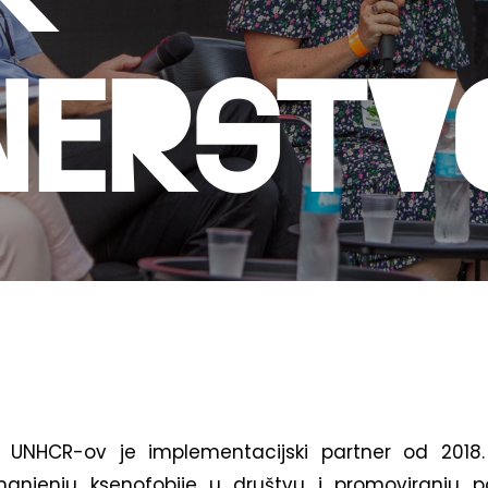
nerstv
je UNHCR-ov je implementacijski partner od 2018.
anjenju ksenofobije u društvu i promoviranju pozi