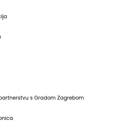
ija
a
 u partnerstvu s Gradom Zagrebom
onica