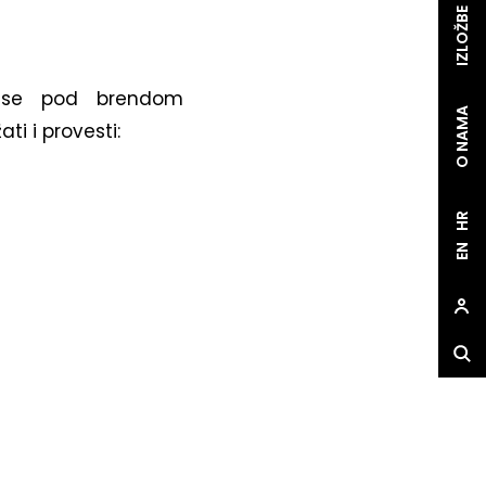
IZLOŽBE
e se pod brendom
O NAMA
ti i provesti:
HR
EN