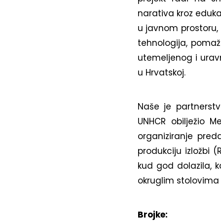
narativa kroz edukac
u javnom prostoru, i
tehnologija, pomaž
utemeljenog i urav
u Hrvatskoj.
Naše je partnerstv
UNHCR obilježio M
organiziranje pred
produkciju izložbi 
kud god dolazila, k
okruglim stolovima
Brojke: