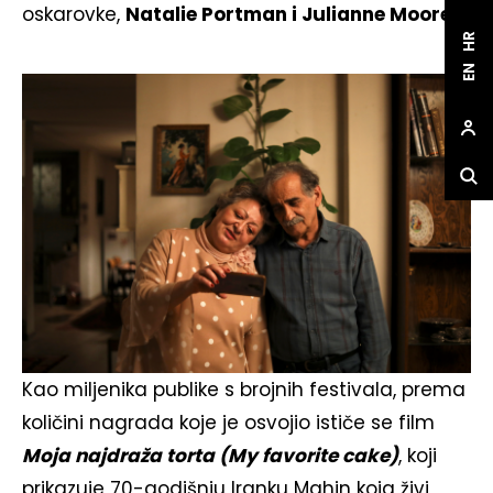
oskarovke,
Natalie Portman i Julianne Moore
.
HR
EN
Kao miljenika publike s brojnih festivala, prema
količini nagrada koje je osvojio ističe se film
Moja najdraža torta (My favorite cake)
, koji
prikazuje 70-godišnju Iranku Mahin koja živi