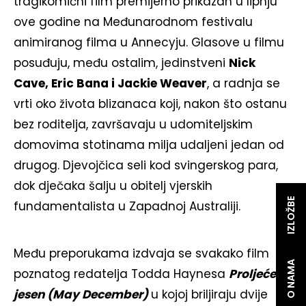
tragikomični film premijerno prikazan u lipnju
ove godine na Međunarodnom festivalu
animiranog filma u Annecyju. Glasove u filmu
posuđuju, među ostalim, jedinstveni
Nick
Cave, Eric Bana i Jackie Weaver
, a radnja se
vrti oko života blizanaca koji, nakon što ostanu
bez roditelja, završavaju u udomiteljskim
domovima stotinama milja udaljeni jedan od
drugog. Djevojčica seli kod svingerskog para,
dok dječaka šalju u obitelj vjerskih
IZLOŽBE
fundamentalista u Zapadnoj Australiji.
Među preporukama izdvaja se svakako film
O NAMA
poznatog redatelja Todda Haynesa
Proljeće,
jesen (May December)
u kojoj briljiraju dvije