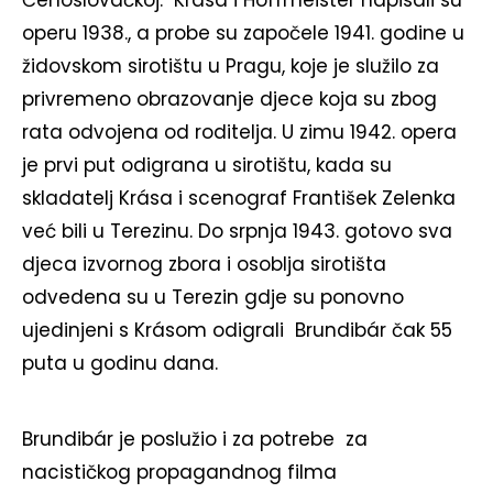
Čehoslovačkoj. Krása i Hoffmeister napisali su
operu 1938., a probe su započele 1941. godine u
židovskom sirotištu u Pragu, koje je služilo za
privremeno obrazovanje djece koja su zbog
rata odvojena od roditelja. U zimu 1942. opera
je prvi put odigrana u sirotištu, kada su
skladatelj Krása i scenograf František Zelenka
već bili u Terezinu. Do srpnja 1943. gotovo sva
djeca izvornog zbora i osoblja sirotišta
odvedena su u Terezin gdje su ponovno
ujedinjeni s Krásom odigrali Brundibár čak 55
puta u godinu dana.
Brundibár je poslužio i za potrebe za
nacističkog propagandnog filma