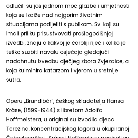
odlučili su još jednom moć glazbe i umjetnosti
koja se izdiže nad najgorim životnim
situacijama podijeliti s publikom. Svi koji su
imali priliku prisustvovati prošlogodišnjoj
izvedbi, znaju o kakvoj je čaroliji riječ i koliko je
teško suzbiti navalu osjećaja gledajući
nadahnutu izvedbu dječjeg zbora Zvjezdice, a
koja kulminira katarzom i vjerom u sretnije
sutra.
Operu „Brundibár“, češkog skladatelja Hansa
Kráse, (1899-1944) s libretom Adolfa
Hoffmeistera, u original su izvodila djeca
Terezina, koncentracijskog logora u okupiranoj