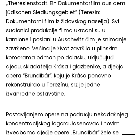
„Theresienstadt. Ein Dokumentarfilm aus dem
jüdischen Siedlungsgebiet“ (Terezin:
Dokumentarni film iz židovskog naselja). Svi
sudionici produkcije filma ukrcani su u
kamione i poslani u Auschwitz čim je snimanje
završeno. Većina je život završila u plinskim
komorama odmah po dolasku, uključujući
djecu, skladatelja Krása i glazbenike, a dječja
opera “Brundibár“, koju je Krása ponovno
rekonstruirao u Terezínu, srž je jedne
izvanredne ostavštine.
Postavljanjem opere na području nekadašnjeg
koncentracijskog logora Jasenovac i novim
izvedbama dječje opere „Brundibár“ žele se