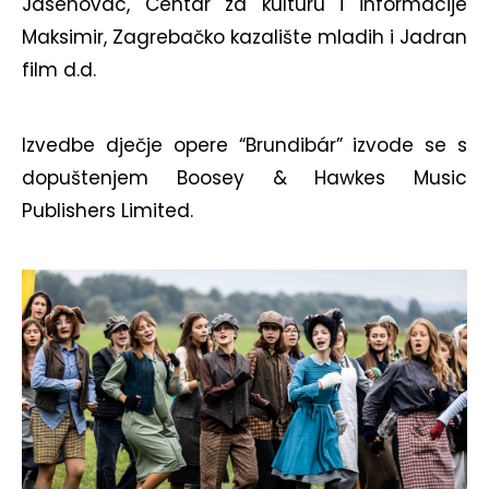
Jasenovac, Centar za kulturu i informacije
Maksimir, Zagrebačko kazalište mladih i Jadran
film d.d.
Izvedbe dječje opere “Brundibár” izvode se s
dopuštenjem Boosey & Hawkes Music
Publishers Limited.