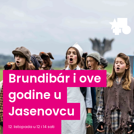
Brundibár i ove
godine u
Jasenovcu
12. listopada u 12 i 14 sati