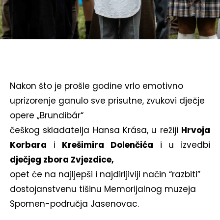
Nakon što je prošle godine vrlo emotivno
uprizorenje ganulo sve prisutne, zvukovi dječje
opere „Brundibár“
češkog skladatelja Hansa Krása, u režiji
Hrvoja
Korbara
i
Krešimira Dolenčića
i u izvedbi
dječjeg zbora Zvjezdice,
opet će na najljepši i najdirljiviji način “razbiti”
dostojanstvenu tišinu Memorijalnog muzeja
Spomen-područja Jasenovac.