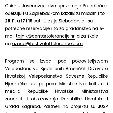
Osim u Jasenovcu, dva uprizorenja Brundibára
očekuju i u Zagrebačkom kazalištu mladih i to
28.11. u 17 i 19
sati. Ulaz je Slobodan, ali su
potrebne rezervacije i to za građanstvo na e-
mail
tajnik@centartolerancije.hr
, a za škole
na
ozana@festivaloftolerance.com
.
Program se izvodi pod pokroviteljstvom
Veleposlanstva Sjedinjenih Američkih Država u
Hrvatskoj, Veleposlanstva Savezne Republike
Njemačke, uz potporu Ministarstva kulture i
medija Republike Hrvatske, Ministarstva
znanosti i obrazovanja Republike Hrvatske i
Grada Zagreba. Partneri na projektu su JUSP