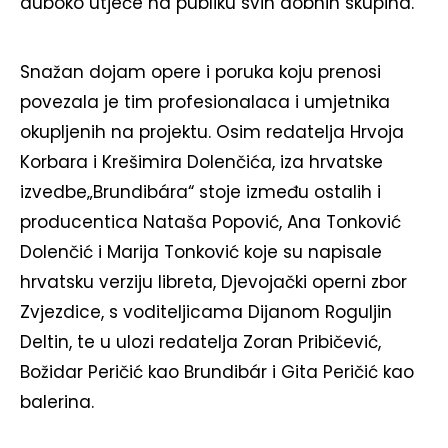
duboko utječe na publiku svih dobnih skupina.
Snažan dojam opere i poruka koju prenosi
povezala je tim profesionalaca i umjetnika
okupljenih na projektu. Osim redatelja Hrvoja
Korbara i Krešimira Dolenčića, iza hrvatske
izvedbe„Brundibára“ stoje između ostalih i
producentica Nataša Popović, Ana Tonković
Dolenčić i Marija Tonković koje su napisale
hrvatsku verziju libreta, Djevojački operni zbor
Zvjezdice, s voditeljicama Dijanom Roguljin
Deltin, te u ulozi redatelja Zoran Pribičević,
Božidar Peričić kao Brundibár i Gita Peričić kao
balerina.