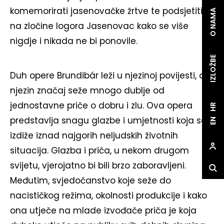
komemorirati jasenovačke žrtve te podsjetiti
O NAMA
na zločine logora Jasenovac kako se više
nigdje i nikada ne bi ponovile.
IZLOŽBE
Duh opere Brundibár leži u njezinoj povijesti, a
njezin značaj seže mnogo dublje od
jednostavne priče o dobru i zlu. Ova opera
HR
predstavlja snagu glazbe i umjetnosti koja se
EN
izdiže iznad najgorih neljudskih životnih
situacija. Glazba i priča, u nekom drugom
svijetu, vjerojatno bi bili brzo zaboravljeni.
Međutim, svjedočanstvo koje seže do
nacističkog režima, okolnosti produkcije i kako
ona utječe na mlade izvođače priča je koja