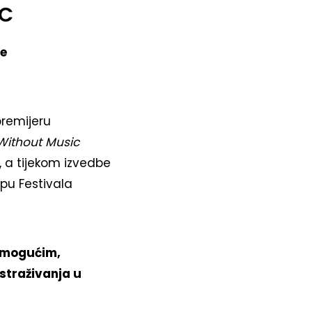
IC
če
premijeru
 Without Music
, a tijekom izvedbe
opu Festivala
nemogućim,
straživanja u