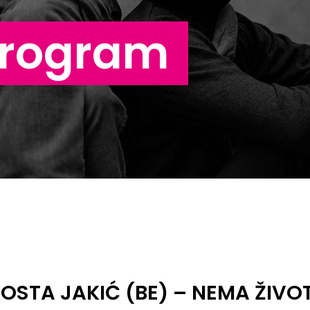
program
OSTA JAKIĆ (BE) – NEMA ŽIVO