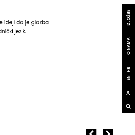
IZLOŽBE
e ideji da je glazba
ički jezik.
O NAMA
HR
EN