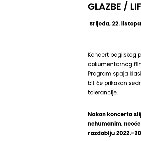
GLAZBE / L
Srijeda, 22. listo
Koncert begijskog p
dokumentarnog fi
Program spaja klasi
bit će prikazan sed
tolerancije.
Nakon koncerta sli
nehumanim, neoček
razdoblju 2022.–202