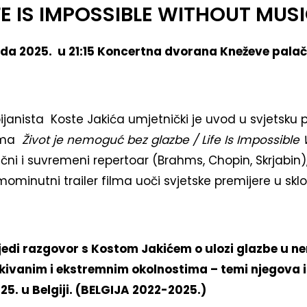
IFE IS IMPOSSIBLE WITHOUT MUS
pada 2025. u 21:15 Koncertna dvorana Kneževe pala
ijanista Koste Jakića umjetnički je uvod u svjetsku 
lma
Život je nemoguć bez glazbe / Life Is Impossible
čni i suvremeni repertoar (Brahms, Chopin, Skrjabin)
mominutni trailer filma uoči svjetske premijere u skl
jedi razgovor s Kostom Jakićem o ulozi glazbe u 
ivanim i ekstremnim okolnostima – temi njegova i
5. u Belgiji. (BELGIJA 2022-2025.)