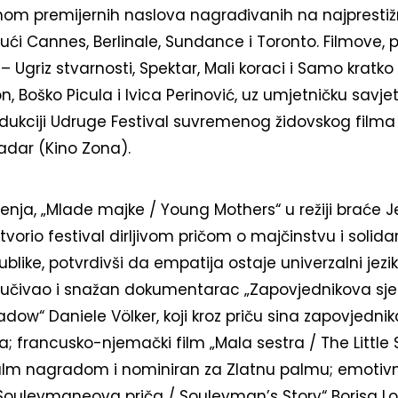
 premijernih naslova nagrađivanih na najprestižn
jući Cannes, Berlinale, Sundance i Toronto. Filmove, po
 Ugriz stvarnosti, Spektar, Mali koraci i Samo kratko
, Boško Picula i Ivica Perinović, uz umjetničku savje
odukciji Udruge Festival suvremenog židovskog filma
adar (Kino Zona).
renja, „Mlade majke / Young Mothers“ u režiji braće J
tvorio festival dirljivom pričom o majčinstvu i solidar
blike, potvrdivši da empatija ostaje univerzalni jezik
ključivao i snažan dokumentarac „Zapovjednikova sj
w“ Daniele Völker, koji kroz priču sina zapovjednik
la; francusko-njemački film „Mala sestra / The Little S
m nagradom i nominiran za Zlatnu palmu; emotivni 
 „Souleymaneova priča / Souleyman’s Story“ Borisa L