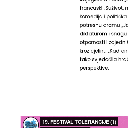
francuski „Suživot,
komedija i politička
potresnu dramu „Još 
diktaturom i snagu s
otpornosti i zajedni
kroz cjelinu „Kadrom 
tako svjedočila hrab
perspektive.