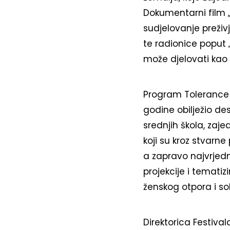
Dokumentarni film „
sudjelovanje preživ
te radionice poput 
može djelovati kao 
Program Tolerance T
godine obilježio de
srednjih škola, zaj
koji su kroz stvarne
a zapravo najvrjed
projekcije i temati
ženskog otpora i sol
Direktorica Festival