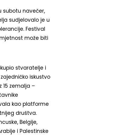
 u subotu navečer,
lja sudjelovalo je u
erancije. Festival
 umjetnost može biti
kupio stvaratelje i
 zajedničko iskustvo
z 15 zemalja –
stavnike
vala kao platforme
tnijeg društva.
ncuske, Belgije,
abije i Palestinske