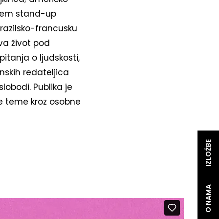
kojem stand-up
brazilsko-francusku
ava život pod
itanja o ljudskosti,
nskih redateljica
slobodi. Publika je
lne teme kroz osobne
IZLOŽBE
O NAMA