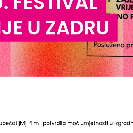
. FESTIVAL
JE U ZADRU
upečatljiviji film i potvrdila moć umjetnosti u izgrad