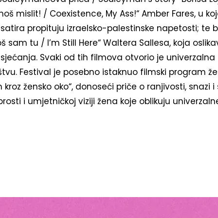
 moš mislit! / Coexistence, My Ass!“ Amber Fares, u 
 satira propituju izraelsko-palestinske napetosti; te 
sam tu / I’m Still Here“ Waltera Sallesa, koja oslik
jećanja. Svaki od tih filmova otvorio je univerzalna p
štvu. Festival je posebno istaknuo filmski program že
kroz žensko oko“, donoseći priče o ranjivosti, snazi i 
rosti i umjetničkoj viziji žena koje oblikuju univerza