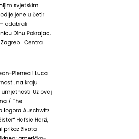
ijim svjetskim
dijeljene u četiri
 – odabrali
tnicu Dinu Pokrajac,
 Zagreb i Centra
ean-Pierrea i Luca
nosti, na kraju
 umjetnosti. Uz ovaj
ena / The
a logora Auschwitz
ister“ Hafsie Herzi,
prikaz života
ojkinea; američko-