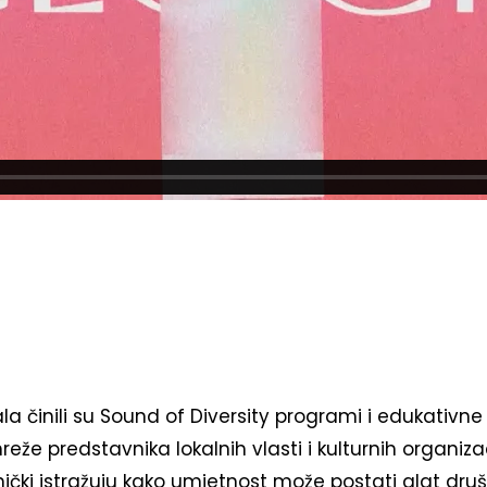
a činili su Sound of Diversity programi i edukativne i
eže predstavnika lokalnih vlasti i kulturnih organizac
nički istražuju kako umjetnost može postati alat dru