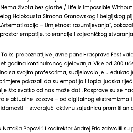
Nema života bez glazbe / Life Is Impossible Without 
jelog Holokausta Simona Gronowskog i belgijskog pij
„Artematizacija – Umjetnost razumijevanja“, pokazal
prostor empatije, tolerancije i zajedničkog stvaranja
alks, prepoznatljive javne panel-rasprave Festivala 
set godina kontinuiranog djelovanja. Više od 300 uč
edno sa svojim profesorima, sudjelovalo je u edukac
 primjere pokazali da su empatija i topla ljudska rij
nije što svatko od nas može dati. Rasprave su se na
zirale aktualne izazove – od digitalnog ekstremizma 
idarnosti – stvarajući aktivnu zajednicu promišljanja 
a Nataša Popović i kodirektor Andrej Fric zahvalili su 