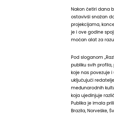
Nakon četiri dana b
ostavivši snažan do
projekcijama, koncer
je i ove godine spoj
moćan alat za razum
Pod sloganom „Različ
publiku svih profil
koje nas povezuje i
uključujući redatelj
međunarodnih kultu
koja ujedinjuje razl
Publika je imala pril
Brazila, Norveške, Š