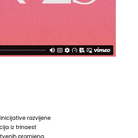
nicijative razvijene
ija iz trinaest
štvenih promjena.