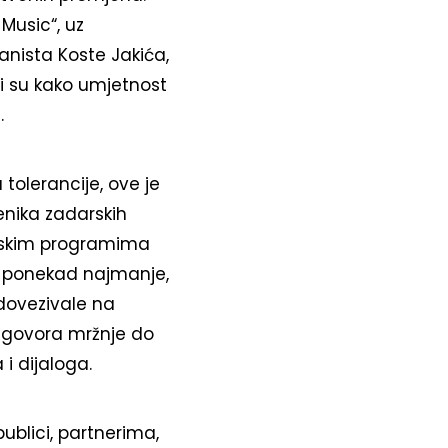
Music“, uz
anista Koste Jakića,
i su kako umjetnost
.
tolerancije, ove je
enika zadarskih
ijskim programima
eč ponekad najmanje,
dovezivale na
i govora mržnje do
i dijaloga.
publici, partnerima,