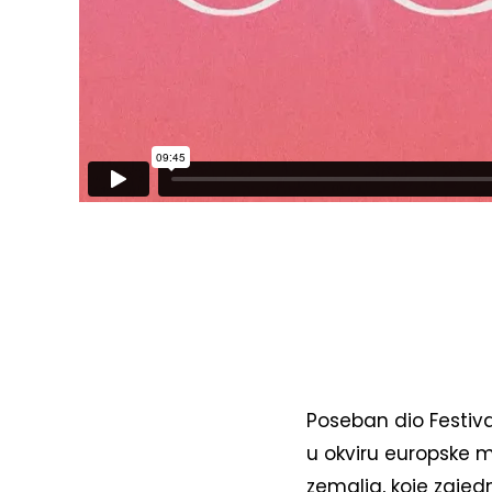
Poseban dio Festival
u okviru europske mr
zemalja, koje zajed