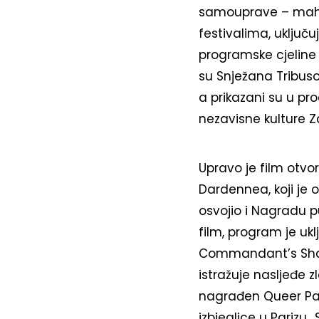
samouprave – mahom
festivalima, uključu
programske cjeline –
su Snježana Tribuson
a prikazani su u pr
nezavisne kulture Z
Upravo je film otvo
Dardennea, koji je o
osvojio i Nagradu pu
film, program je u
Commandant’s Shado
istražuje nasljeđe z
nagrađen Queer Pal
izbjeglice u Parizu