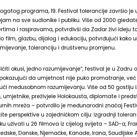
ogatog programa, 19. Festival tolerancije završio je
jam na sve sudionike i publiku. Više od 2000 gledate
tima i raspravama, potvrdivši da Zadar živi ideju tol
io film, glazbu, dijalog i edukaciju, potvrđujući kako
ijevanje, toleranciju i društvenu promjenu.
iti okusi, jedno razumijevanje“, festival je u Zadru o
a, pokazujući da umjetnost nije puko promatranje, već
 uči međusobnom razumijevanju. Više od 50 gostiju i
e, umjetnike, preživjele Holokausta, diplomate i pred
rnih mreža – potvrdilo je međunarodni značaj Festi
ičite perspektive u zajedničkom cilju: izgradnji toleran
iku uživati u 26 filmova iz cijelog svijeta – SAD-a, Fra
vedske, Danske, Njemačke, Kanade, Irana, Saudijske Ar