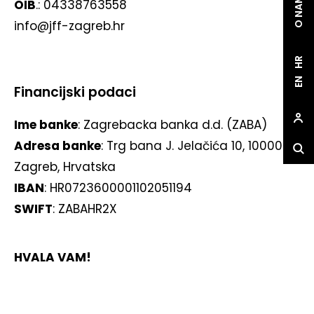
O NAMA
OIB
.: 04338763558
info@jff-zagreb.hr
HR
EN
Financijski podaci
Ime banke
: Zagrebacka banka d.d. (ZABA)
Adresa banke
: Trg bana J. Jelačića 10, 10000
Zagreb, Hrvatska
IBAN
: HR0723600001102051194
SWIFT
: ZABAHR2X
HVALA VAM!